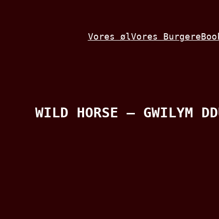
Spring
til
Vores øl
Vores Burgere
Boo
indhold
WILD HORSE – GWILYM DD