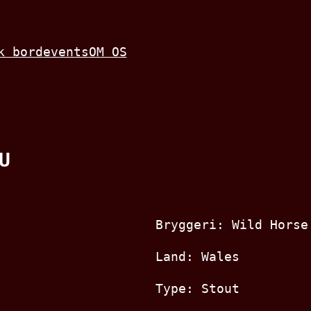
k bord
events
OM OS
U
Bryggeri: Wild Horse
Land: Wales
Type: Stout