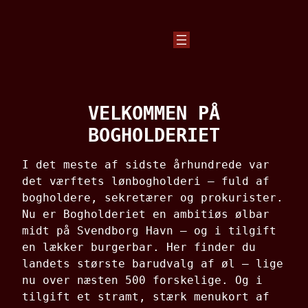
Spring
til
indhold
VELKOMMEN PÅ
BOGHOLDERIET
I det meste af sidste århundrede var
det værftets lønbogholderi – fuld af
bogholdere, sekretærer og prokurister.
Nu er Bogholderiet en ambitiøs ølbar
midt på Svendborg Havn – og i tilgift
en lækker burgerbar. Her finder du
landets største barudvalg af øl – lige
nu over næsten 500 forskelige. Og i
tilgift et stramt, stærk menukort af