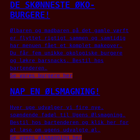
DE SKØNNESTE ØKO-
BURGERE!
Ølbaren og madbaren på det gamle værft
er flyttet rigtigt sammen og samtidig
har menuen fået et komplet makeover.
Du får fem unikke okologiske burgere
og lækre barsnacks. Bestil hos
bartenderen.
Se vores burgere her
NAP EN ØLSMAGNING!
Hver uge udvælger vi fire nye,
spændende fadøl til Ugens Ølsmagning.
Bestil hos bartenderen og klik her for
at læse om ugens udvalgte øl.
Se ugens ølsmagning her