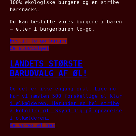
100% økologiske burgere og en stribe
barsnacks.
Du kan bestille vores burgere i baren
– eller i burgerbaren to-go.
Bestil to-go burger
Se øludvalget
LANDETS STØRSTE
BARUDVALG AF ØL!
Og det er ikke engang pral. Lige nu
har vi næsten 500 forskellige øl klar
i ølkælderen. Herunder en hel stribe
alkoholfri øl. Skynd dig på opdagelse
i ølkælderen…
Se vores øl her