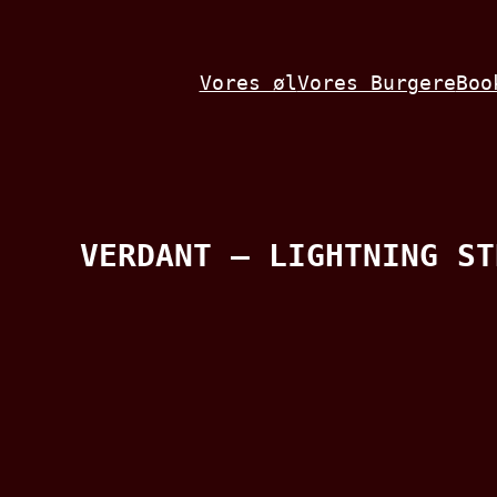
Spring
til
Vores øl
Vores Burgere
Boo
indhold
VERDANT – LIGHTNING ST