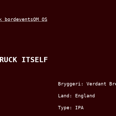
k bord
events
OM OS
RUCK ITSELF
Bryggeri: Verdant Br
Land: England
Type: IPA