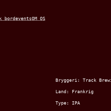
k bord
events
OM OS
Bryggeri: Track Brew
Land: Frankrig
Type: IPA