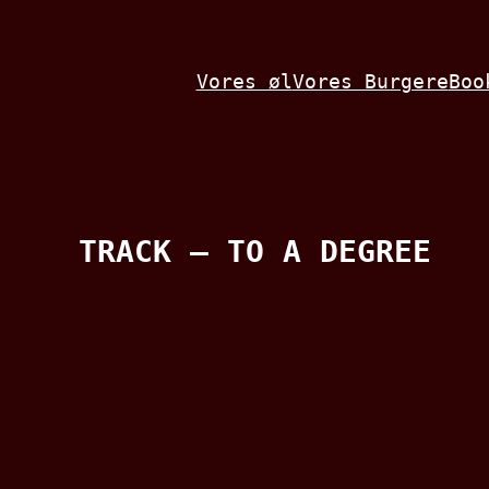
Spring
til
Vores øl
Vores Burgere
Boo
indhold
TRACK – TO A DEGREE