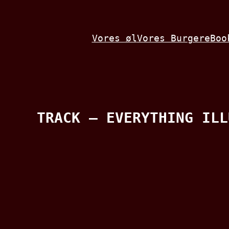
Spring
til
Vores øl
Vores Burgere
Boo
indhold
TRACK – EVERYTHING ILL