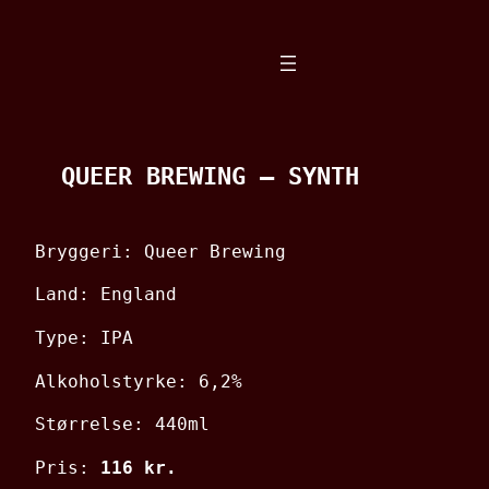
Spring
til
indhold
QUEER BREWING – SYNTH
Bryggeri: Queer Brewing
Land: England
Type: IPA
Alkoholstyrke: 6,2%
Størrelse: 440ml
Pris:
116 kr.