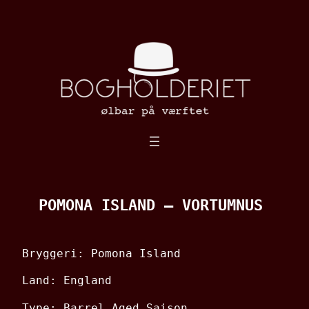
Spring
til
indhold
POMONA ISLAND – VORTUMNUS
Bryggeri: Pomona Island
Land: England
Type: Barrel Aged Saison