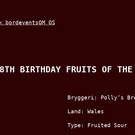
k bord
events
OM OS
8TH BIRTHDAY FRUITS OF THE
Bryggeri: Polly’s Br
Land: Wales
Type: Fruited Sour