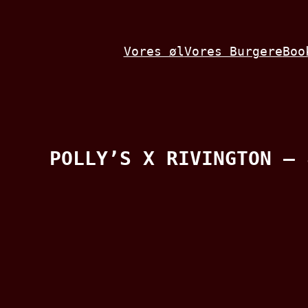
Spring
til
Vores øl
Vores Burgere
Boo
indhold
POLLY’S X RIVINGTON – 