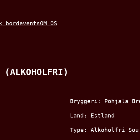
k bord
events
OM OS
 (ALKOHOLFRI)
Bryggeri: Põhjala Br
Land: Estland
Type: Alkoholfri Sou