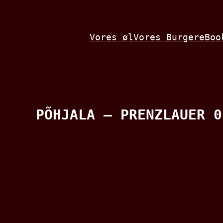
Spring
til
Vores øl
Vores Burgere
Boo
indhold
PÕHJALA – PRENZLAUER 0