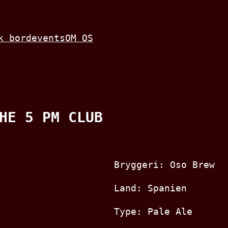
k bord
events
OM OS
HE 5 PM CLUB
Bryggeri: Oso Brew
Land: Spanien
Type: Pale Ale