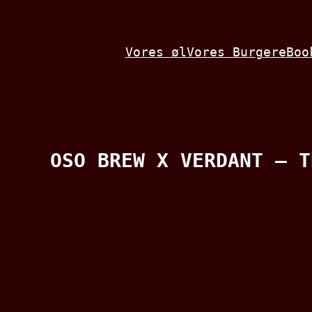
Spring
til
Vores øl
Vores Burgere
Boo
indhold
OSO BREW X VERDANT – T