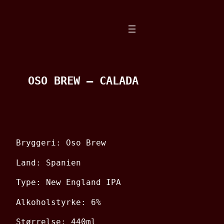
Spring
til
indhold
OSO BREW – CALADA
Bryggeri: Oso Brew
Land: Spanien
Type: New England IPA
Alkoholstyrke: 6%
Størrelse: 440ml