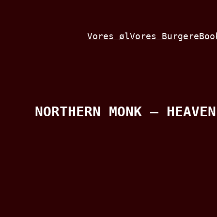
Spring
til
Vores øl
Vores Burgere
Boo
indhold
NORTHERN MONK – HEAVEN