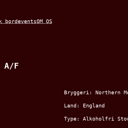
k bord
events
OM OS
 A/F
Bryggeri: Northern M
Land: England
Type: Alkoholfri Sto