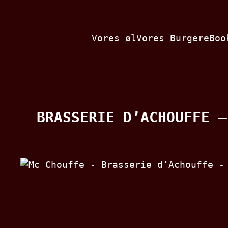
Spring
til
Vores øl
Vores Burgere
Boo
indhold
BRASSERIE D’ACHOUFFE –