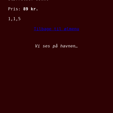
Pris:
89 kr.
1,1,5
Tilbage til ølmenu
Vi ses på havnen…