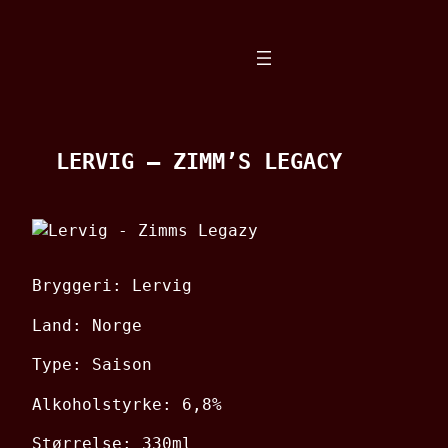
Spring
til
indhold
LERVIG – ZIMM’S LEGACY
Bryggeri: Lervig
Land: Norge
Type: Saison
Alkoholstyrke: 6,8%
Størrelse: 330ml