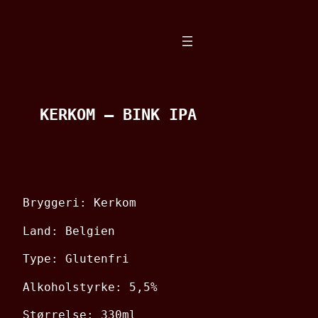
Spring
til
indhold
KERKOM – BINK IPA
Bryggeri: Kerkom
Land: Belgien
Type: Glutenfri
Alkoholstyrke: 5,5%
Størrelse: 330ml