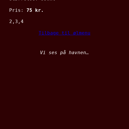
Pris:
75 kr.
2,3,4
Tilbage til ølmenu
Vi ses på havnen…