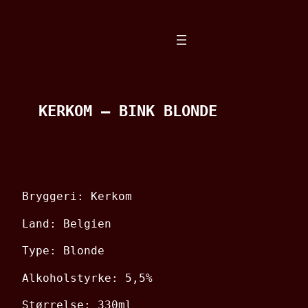
Spring
til
indhold
KERKOM – BINK BLONDE
Bryggeri: Kerkom
Land: Belgien
Type: Blonde
Alkoholstyrke: 5,5%
Størrelse: 330ml