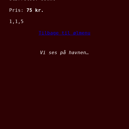
Pris:
75 kr.
1,1,5
Tilbage til ølmenu
Vi ses på havnen…