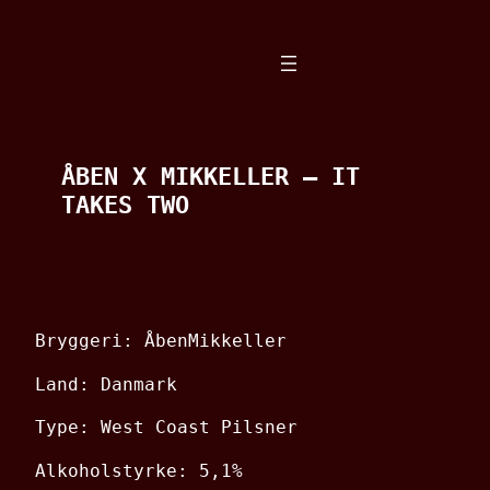
Spring
til
indhold
ÅBEN X MIKKELLER – IT
TAKES TWO
Bryggeri: ÅbenMikkeller
Land: Danmark
Type: West Coast Pilsner
Alkoholstyrke: 5,1%