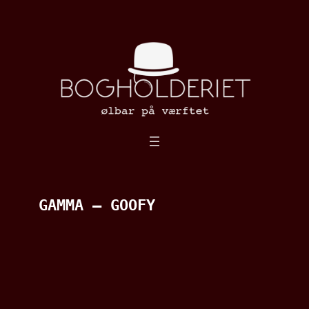
Spring
til
indhold
GAMMA – GOOFY