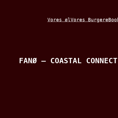
Spring
til
Vores øl
Vores Burgere
Boo
indhold
FANØ – COASTAL CONNECT