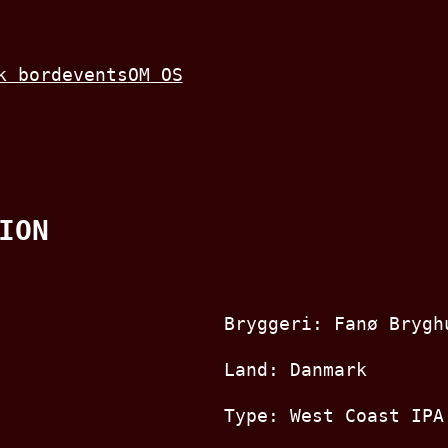
k bord
events
OM OS
ION
Bryggeri: Fanø Brygh
Land: Danmark
Type: West Coast IPA