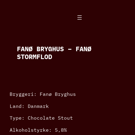
Spring
til
indhold
FANØ BRYGHUS – FANØ
STORMFLOD
Bryggeri: Fanø Bryghus
Land: Danmark
Type: Chocolate Stout
Alkoholstyrke: 5,8%