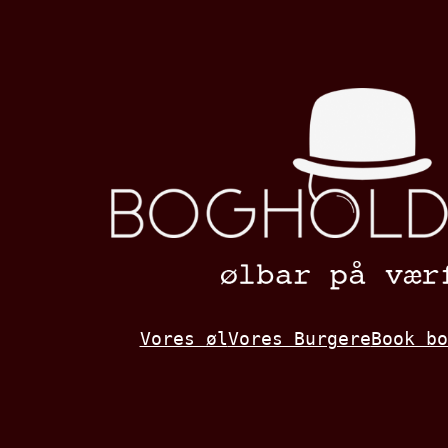
Spring
til
indhold
Vores øl
Vores Burgere
Book bo