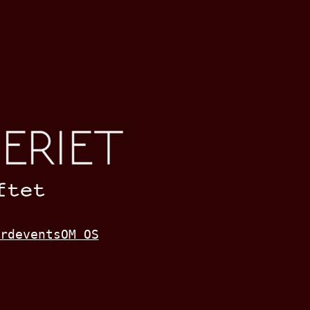
rd
events
OM OS