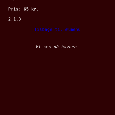
Pris:
65 kr.
2,1,3
Tilbage til ølmenu
Vi ses på havnen…