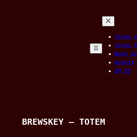
Spring
til
indhold
Vores 
Vores 
Book b
events
OM OS
BREWSKEY – TOTEM