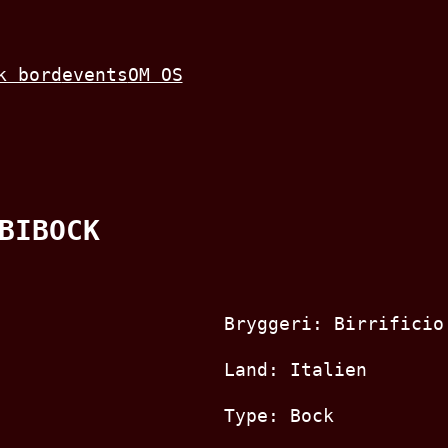
k bord
events
OM OS
BIBOCK
Bryggeri: Birrificio
Land: Italien
Type: Bock