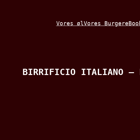
Spring
til
Vores øl
Vores Burgere
Boo
indhold
BIRRIFICIO ITALIANO – 