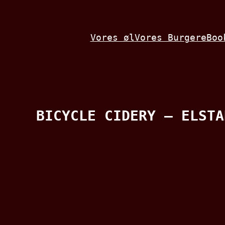
Spring
til
Vores øl
Vores Burgere
Boo
indhold
BICYCLE CIDERY – ELSTA