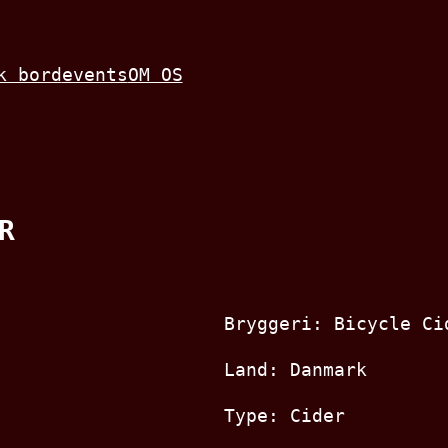
k bord
events
OM OS
R
Bryggeri: Bicycle Ci
Land: Danmark
Type: Cider