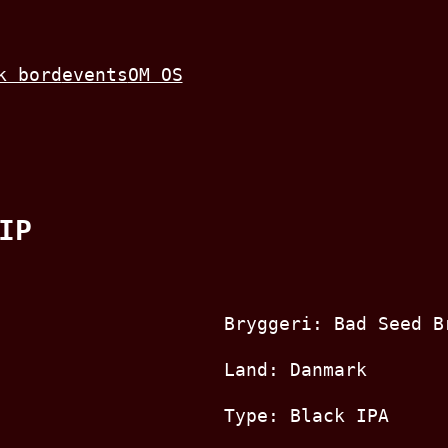
k bord
events
OM OS
IP
Bryggeri: Bad Seed B
Land: Danmark
Type: Black IPA