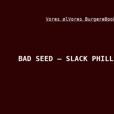
Spring
til
Vores øl
Vores Burgere
Boo
indhold
BAD SEED – SLACK PHILL