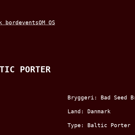
k bord
events
OM OS
TIC PORTER
Bryggeri: Bad Seed B
Land: Danmark
Type: Baltic Porter