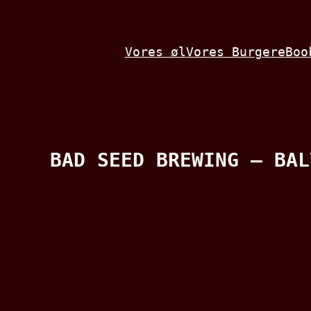
Spring
til
Vores øl
Vores Burgere
Boo
indhold
BAD SEED BREWING – BAL