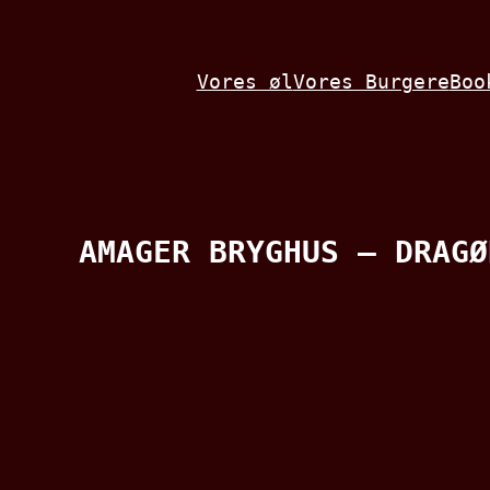
Spring
til
Vores øl
Vores Burgere
Boo
indhold
AMAGER BRYGHUS – DRAGØ