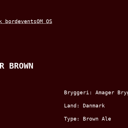
k bord
events
OM OS
R BROWN
Bryggeri: Amager Bry
Land: Danmark
Type: Brown Ale