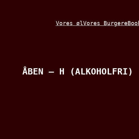
Spring
til
Vores øl
Vores Burgere
Boo
indhold
ÅBEN – H (ALKOHOLFRI)