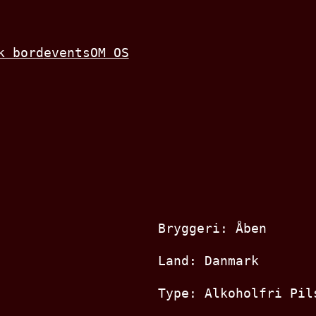
k bord
events
OM OS
Bryggeri: Åben
Land: Danmark
Type: Alkoholfri Pil