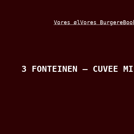
Spring
til
Vores øl
Vores Burgere
Boo
indhold
3 FONTEINEN – CUVEE MI