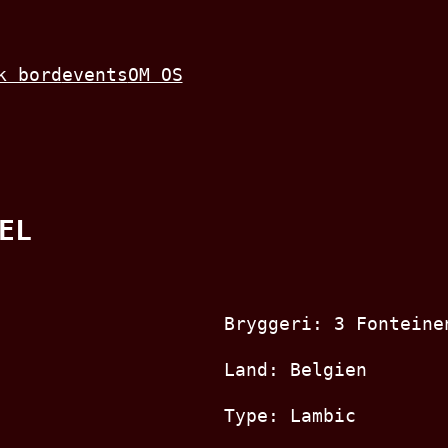
k bord
events
OM OS
EL
Bryggeri: 3 Fonteine
Land: Belgien
Type: Lambic