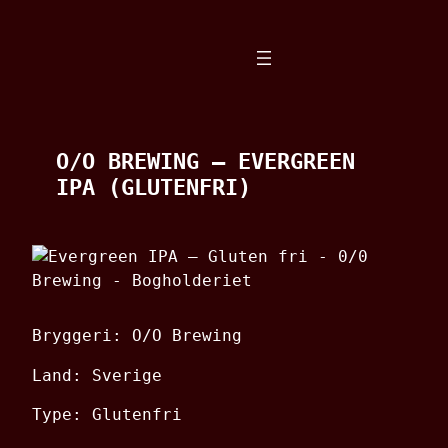
Spring
til
indhold
O/O BREWING – EVERGREEN
IPA (GLUTENFRI)
Bryggeri: O/O Brewing
Land: Sverige
Type: Glutenfri