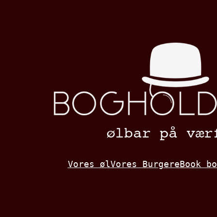
Spring
til
indhold
Vores øl
Vores Burgere
Book bo