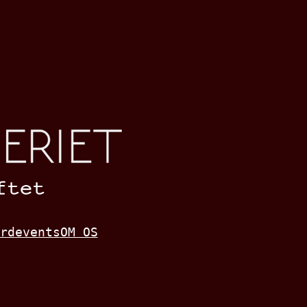
rd
events
OM OS