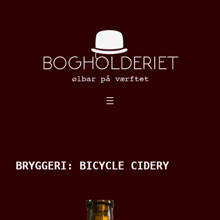
Spring
til
indhold
BRYGGERI:
BICYCLE CIDERY