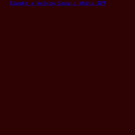
ĀRPUS BREWING – TDH VIC
SECRET X RIWAKA X NELSON