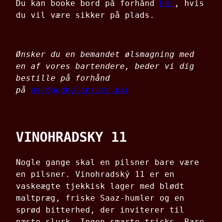
Du kan booke bord på forhånd
her
, hvis
du vil være sikker på plads.
Ønsker du en bemandet ølsmagning med
en af vores bartendere, beder vi dig
bestille på forhånd
på
hej@bogholderiet.bar
VINOHRADSKY 11
Nogle gange skal en pilsner bare være
en pilsner. Vinohradský 11 er en
vaskeægte tjekkisk lager med blødt
maltpræg, friske Saaz-humler og en
sprød bitterhed, der inviterer til
næste slurk. Ingen smarte tricks. Bare