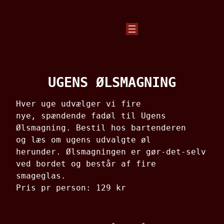
Spring
til
indhold
UGENS ØLSMAGNING
Hver uge udvælger vi fire
nye,
spændende fadøl til Ugens
Ølsmagning.
Bestil hos bartenderen
og
læs om ugens udvalgte øl
herunder.
Ølsmagningen er gør-det-selv
ved bordet
og består af fire
smageglas.
Pris pr person: 129 kr