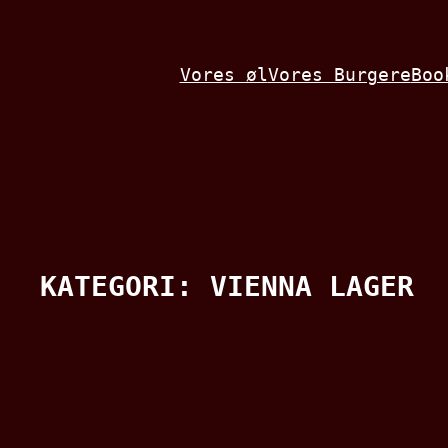
Spring
til
Vores øl
Vores Burgere
Boo
indhold
KATEGORI:
VIENNA LAGER