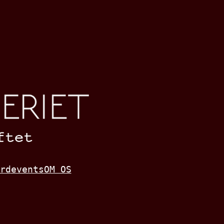
rd
events
OM OS