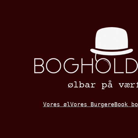
Spring
til
indhold
Vores øl
Vores Burgere
Book bo