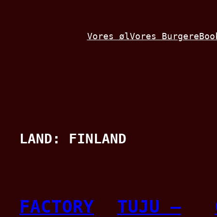
Spring
til
Vores øl
Vores Burgere
Boo
indhold
LAND:
FINLAND
FACTORY
TUJU –