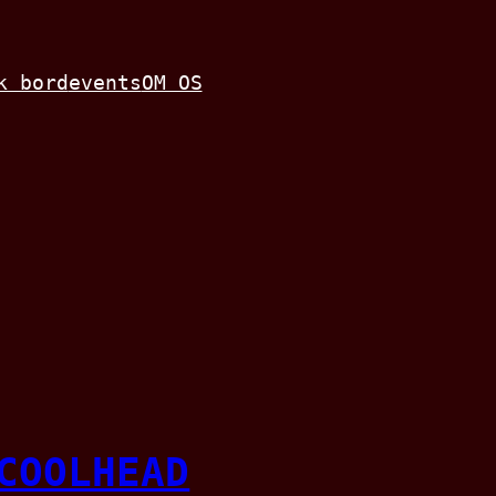
k bord
events
OM OS
COOLHEAD