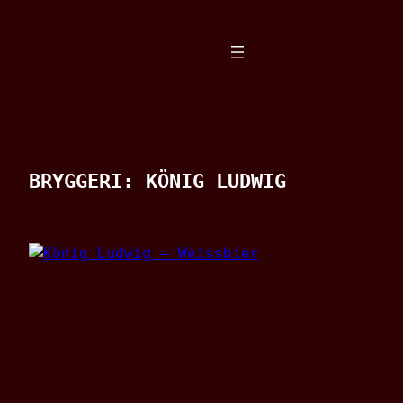
Spring
til
indhold
BRYGGERI:
KÖNIG LUDWIG