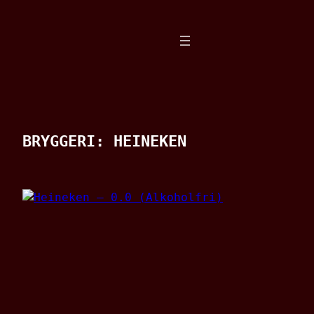
Spring
til
indhold
BRYGGERI:
HEINEKEN