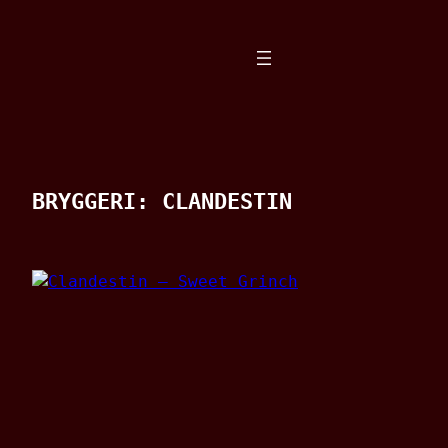
Spring
til
indhold
BRYGGERI:
CLANDESTIN