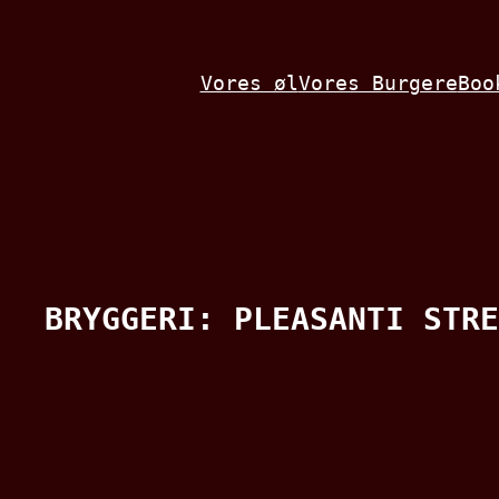
Spring
til
Vores øl
Vores Burgere
Boo
indhold
BRYGGERI:
PLEASANTI STRE