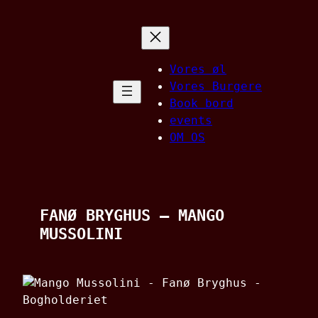
Spring
til
indhold
Vores øl
Vores Burgere
Book bord
events
OM OS
FANØ BRYGHUS – MANGO
MUSSOLINI