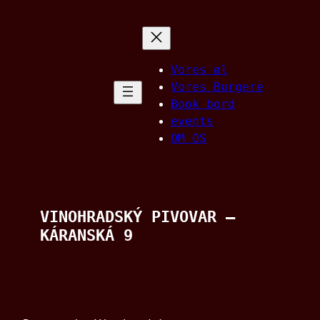
Spring
til
indhold
Vores øl
Vores Burgere
Book bord
events
OM OS
VINOHRADSKÝ PIVOVAR –
KÁRANSKÁ 9