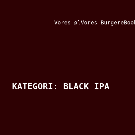
Spring
til
Vores øl
Vores Burgere
Boo
indhold
KATEGORI:
BLACK IPA