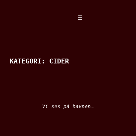
Spring
til
indhold
KATEGORI:
CIDER
Vi ses på havnen…