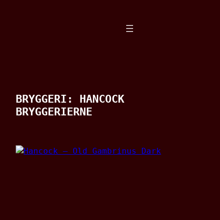
Spring
til
indhold
BRYGGERI:
HANCOCK
BRYGGERIERNE