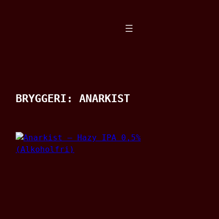
Spring
til
indhold
BRYGGERI:
ANARKIST